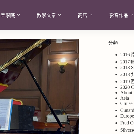
音樂學院
教學文章
商店
影音作品
分類
2016
201
2018 S
2018
201
2020 C
About
Asia
Cruise
Cuna
Europ
Fred
Silv