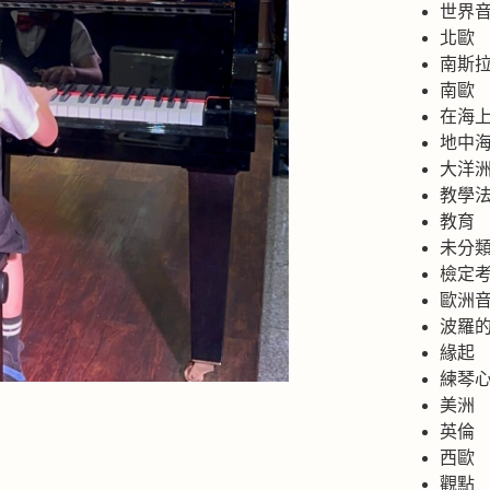
世界
北歐
南斯
南歐
在海
地中
大洋
教學
教育
未分
檢定
歐洲
波羅
緣起
練琴
美洲
英倫
西歐
觀點