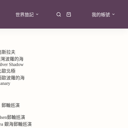
世界旅記
我的帳號
 南斯拉夫
7峽灣波羅的海
ilver Shadow
 北歐北極
9 西歐波羅的海
anary
rd 郵輪巡演
e
 Olsen郵輪巡演
ersea 銀海郵輪巡演