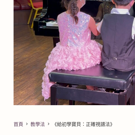
首頁
教學法
《給初學寶貝：正確視譜法》