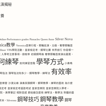
巡演揭秘
教養
Silver Nova
nline-Performance grades
Pinnacles
Queen Anne
onica教學
Veronica音樂行程，郵輪巡演，北極，奢華郵輪首
iner
VPA學院活動，皇家檢定考，鋼琴比賽
世界旅行
你是哪一
感
入學考注意事項，錄取率
初級鋼琴曲
奢華郵輪首席演出嘉賓，
何練琴
學琴方式
如何練習音階
小奏鳴
有效率
琴指法
彈琴指法知多少，鋼琴教學，練琴法
音樂營
沙漠尖峰
演奏與彈鋼琴，鋼琴教學，練琴的藝術
為什麼
檢定考
皇家檢定考遠距考試
皇家音樂院
皇家音樂院入學考，
樂院，美學筆記
相對音感
節拍器怎麼用
練琴法，教學法
聆聽的藝
鋼琴教學
鋼琴技巧
鋼琴
Silversea