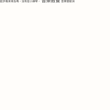
音樂教養
琴起步晚來得及嗎，沒有從小練琴，
音樂營歐洲