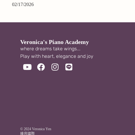
02/17/2026
Veronica's Piano Academy
where dreams take wings...
Play with heart, elegance and joy
© 2024 Veronica Yen
維音國際