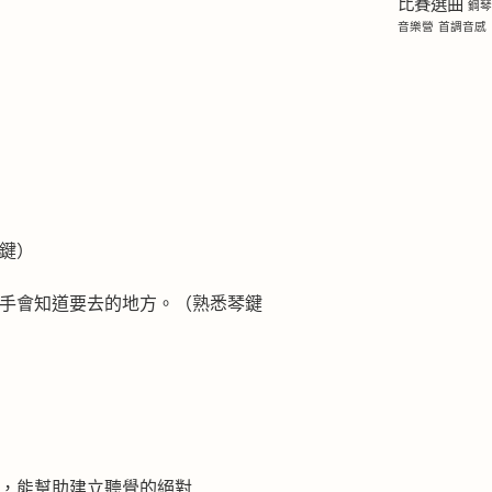
比賽選曲
鋼
音樂營
首調音感
鍵）
信手會知道要去的地方。（熟悉琴鍵
的，能幫助建立聽覺的絕對