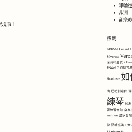
郵輪
非洲
音樂
實境囉！
標籤
ABRSM
Cunard
O
Ver
Silversea
席演出嘉賓，Headl
種耳朵？絕對音
如
Headliner
曲
巴哈創意曲
彈
練琴
歐洲
要練習音階
皇家
audition
皇家音
術
郵輪巡演，大洋洲，