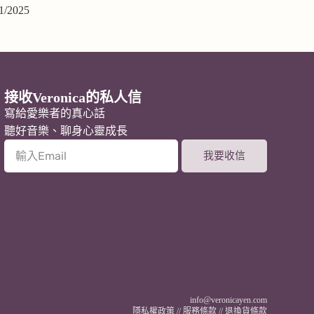
1/2025
接收Veronica的私人信
寫給愛樂者的真心話
聽好音樂、聊身心靈成長
我要收信
A
l
t
e
r
n
a
t
i
v
info@veronicayen.com
e
隱私權政策
//
服務條款
//
退換貨條款