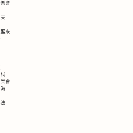
音樂會
拉夫
上醒來
海
洲
法
類
考試
音樂會
的海
心法