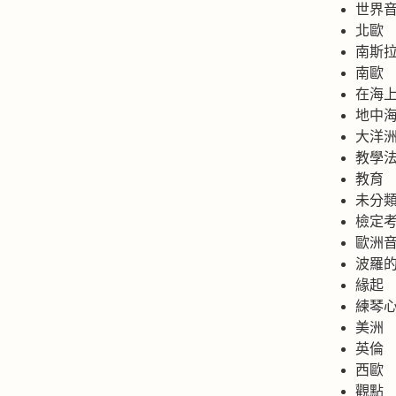
世界
北歐
南斯
南歐
在海
地中
大洋
教學
教育
未分
檢定
歐洲
波羅
緣起
練琴
美洲
英倫
西歐
觀點