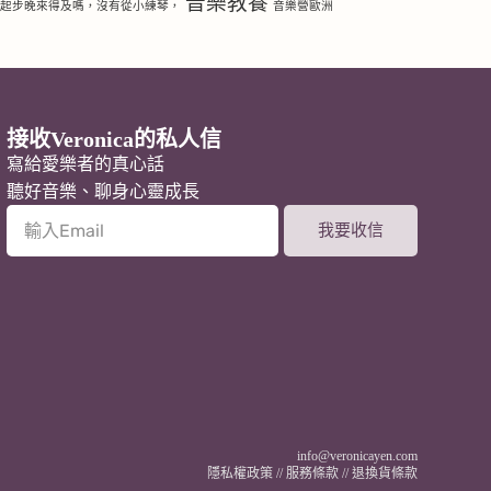
音樂教養
琴起步晚來得及嗎，沒有從小練琴，
音樂營歐洲
接收Veronica的私人信
寫給愛樂者的真心話
聽好音樂、聊身心靈成長
我要收信
A
l
t
e
r
n
a
t
i
v
info@veronicayen.com
e
隱私權政策
//
服務條款
//
退換貨條款
: