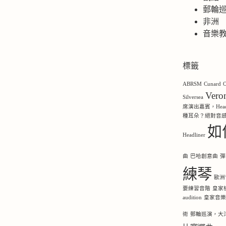
郵輪
非洲
音樂
標籤
ABRSM
Cunard
O
Ver
Silversea
席演出嘉賓，Headl
種耳朵？絕對音
如
Headliner
曲
巴哈創意曲
彈
練琴
歐洲
要練習音階
皇家
audition
皇家音
術
郵輪巡演，大洋洲，