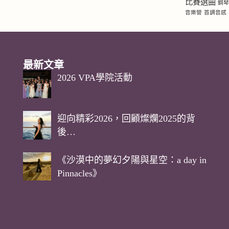
比賽選曲
鋼
音樂營
首調音感
最新文章
2026 VPA學院活動
迎向精彩2026，回顧燦爛2025的背
後…
《沙漠中的夢幻夕陽與星空：a day in
Pinnacles》