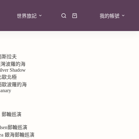
世界旅記
我的帳號
 南斯拉夫
7峽灣波羅的海
ilver Shadow
 北歐北極
9 西歐波羅的海
anary
rd 郵輪巡演
e
 Olsen郵輪巡演
ersea 銀海郵輪巡演