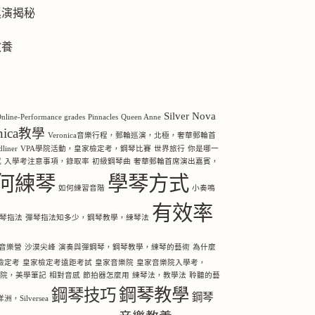
巡演揭秘
教養
Silver Nova
nline-Performance grades
Pinnacles
Queen Anne
onica教學
Veronica音樂行程，郵輪巡演，北極，奢華郵輪首
iner
VPA學院活動，皇家檢定考，鋼琴比賽
世界旅行
你是哪一
感
入學考注意事項，錄取率
初級鋼琴曲
奢華郵輪首席演出嘉賓，
何練琴
學琴方式
如何練習音階
小奏鳴
有效率
琴指法
彈琴指法知多少，鋼琴教學，練琴法
音樂營
沙漠尖峰
演奏與彈鋼琴，鋼琴教學，練琴的藝術
為什麼
檢定考
皇家檢定考遠距考試
皇家音樂院
皇家音樂院入學考，
樂院，美學筆記
相對音感
節拍器怎麼用
練琴法，教學法
聆聽的藝
鋼琴教學
鋼琴技巧
鋼琴
Silversea