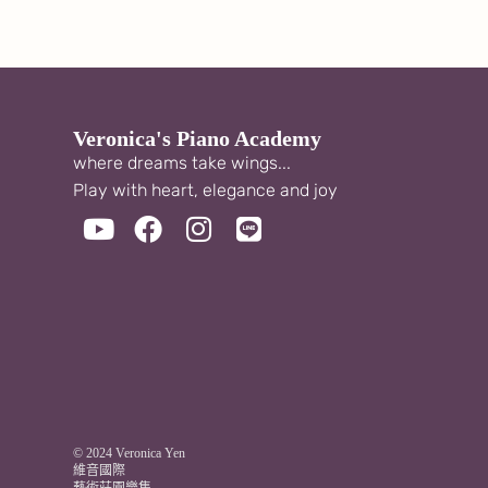
Veronica's Piano Academy
where dreams take wings...
Play with heart, elegance and joy
© 2024 Veronica Yen
維音國際