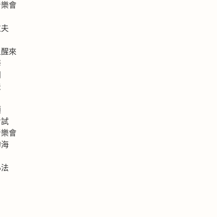
音樂會
拉夫
上醒來
海
洲
法
類
考試
音樂會
的海
心法