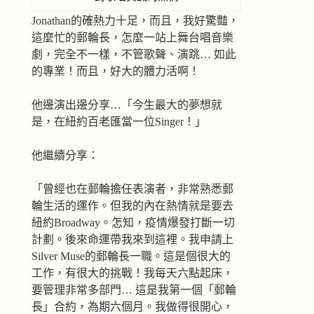
Jonathan的確熱力十足，而且，我好驚豔，
這麼忙的郵輪長，怎麼一站上舞台唱音樂
劇，完全不一樣，不管歌聲、演跳… 如此
的專業！而且，好大的體力活啊！
他邊演出邊分享…「今生最大的夢想就
是，在紐約百老匯當一位Singer！」
他繼續分享：
「曾經也在郵輪擔任表演者，非常熟悉郵
輪生活的運作。但我的內在熱情就是要去
紐約Broadway。怎知，疫情爆發打斷一切
計劃。後來命運帶我來到這裡。我申請上
Silver Muse的郵輪長一職。這是個很大的
工作，有很大的挑戰！我每天六點起床，
要管理非常多部門… 這是我第一個「郵輪
長」合約，為期六個月。我做得很開心，