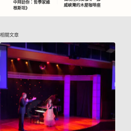
中拜訪你：哲學家維
威峽灣的木屋咖啡座
根斯坦》
相關文章