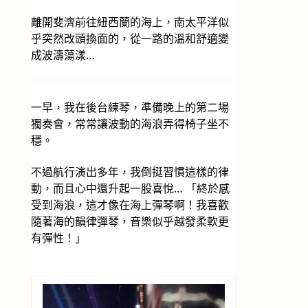
離開斐濟前往紐西蘭的海上，南太平洋似
乎突然改頭換面的，從一路的溫和舒適變
成波濤蕩漾…
一早，我在後台練琴，準備晚上的第二場
獨奏會，常常讓波動的海浪弄得椅子坐不
穩。
不過航行演出多年，我倒挺習慣這樣的律
動，而且心中還升起一股喜悅… 「終於感
受到海浪，這才像在海上彈琴啊！我喜歡
隨著海的韻律彈琴，音樂似乎越發柔軟更
有彈性！」