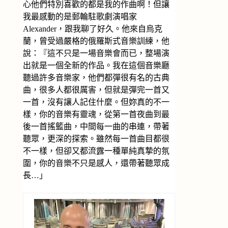
心他們特別喜歡的都是我的作曲啊！但讓
我最感動的是郵輪駐歌劇演唱家
Alexander，跟我聊了好久。他來自烏克
蘭，曾受過嚴格的俄羅斯式音樂訓練，他
說：『這不只是一場音樂會而已，整場演
出就是一個全新的作品。我在這個音樂廳
聽過許多音樂家，他們都彈很有名的古典
曲，很多人都很厲害，但就是彈完一首又
一首，沒有讓人記住什麼。但妳真的不一
樣，你的音樂有靈魂，從第一首夜曲到最
後一首搖籃曲，中間每一曲的串連，帶著
聽眾，更深的探索。雖然每一首曲目都很
不一樣，但卻又都流露一種單純真摯的氛
圍，你的音樂不只是感人，還帶著聽眾成
長…」