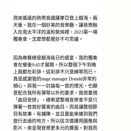
飛來遙遠的熱帶島國薩摩亞登上銀海，兩
天後，我在一個好美的音樂廳，讓音樂融
入在南太平洋的溫和氣候裡，2023第一場
獨奏會，怎麼想都覺好不可思議。
因為晚餐總是銀海每日的盛宴，我的獨奏
會在餐後9:45才展開。所以整個下午到晚
上我都在彩排。這彩排不只是練琴而已。
真是感謝我的stage manager Donald非常的
細心，與我一一討論每一首的燈光，也願
意配合我所有彈琴以外的要求。我很重視
「曲目安排」，總希望整場音樂會不是只
彈著一首首好厲害的曲目，而是讓整個節
目有故事，有鋪陳，並且要能串連到我們
旅行去過的地方。所以這次還運用圖像與
影片，來呈現音樂更多元的層面。對我而