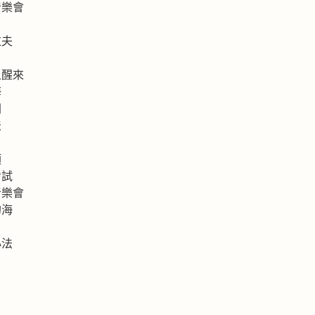
音樂會
拉夫
上醒來
海
洲
法
類
考試
音樂會
的海
心法