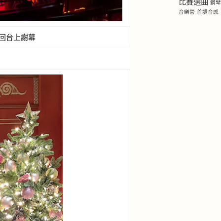
比賽選曲
鋼
音樂營
首調音感
我回台上謝幕