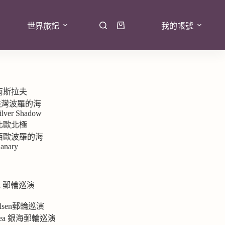
世界旅記
我的帳號
 南斯拉夫
7峽灣波羅的海
ilver Shadow
 北歐北極
9 西歐波羅的海
anary
rd 郵輪巡演
e
 Olsen郵輪巡演
ersea 銀海郵輪巡演