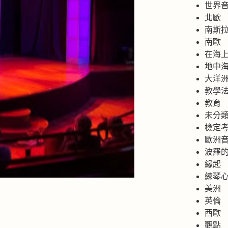
世界
北歐
南斯
南歐
在海
地中
大洋
教學
教育
未分
檢定
歐洲
波羅
緣起
練琴
美洲
英倫
西歐
觀點