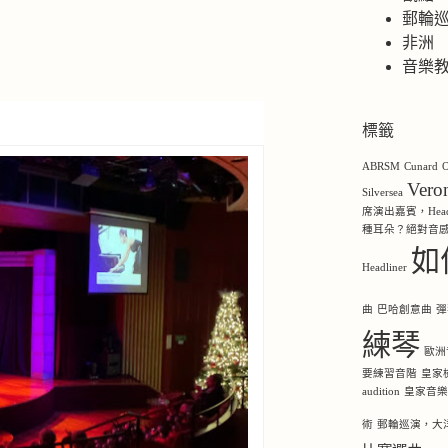
郵輪
非洲
音樂
標籤
ABRSM
Cunard
O
Ver
Silversea
席演出嘉賓，Headl
種耳朵？絕對音
如
Headliner
曲
巴哈創意曲
彈
練琴
歐洲
要練習音階
皇家
audition
皇家音
術
郵輪巡演，大洋洲，