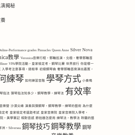
巡演揭秘
教養
Silver Nova
nline-Performance grades
Pinnacles
Queen Anne
onica教學
Veronica音樂行程，郵輪巡演，北極，奢華郵輪首
iner
VPA學院活動，皇家檢定考，鋼琴比賽
世界旅行
你是哪一
感
入學考注意事項，錄取率
初級鋼琴曲
奢華郵輪首席演出嘉賓，
何練琴
學琴方式
如何練習音階
小奏鳴
有效率
琴指法
彈琴指法知多少，鋼琴教學，練琴法
音樂營
沙漠尖峰
演奏與彈鋼琴，鋼琴教學，練琴的藝術
為什麼
檢定考
皇家檢定考遠距考試
皇家音樂院
皇家音樂院入學考，
樂院，美學筆記
相對音感
節拍器怎麼用
練琴法，教學法
聆聽的藝
鋼琴教學
鋼琴技巧
鋼琴
Silversea