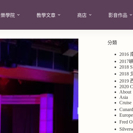
音樂學院
教學文章
商店
影音作品
分類
2016
201
2018 S
2018
201
2020 C
About
Asia
Cruise
Cuna
Europ
Fred
Silv