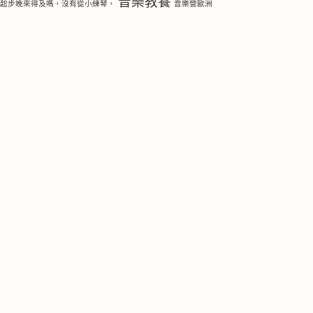
音樂教養
琴起步晚來得及嗎，沒有從小練琴，
音樂營歐洲