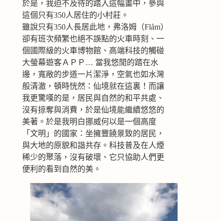
於是，我迫不及待的踏入這幅畫中，參與
這個只有350人居住的小村莊。
雖說只有350人長居此地，弗洛姆（Flåm）
卻有班次頻繁也絕不誤點的火車時刻、一
個國際級的火車博物館、高端科技的觸碰
大螢幕遊客ＡＰＰ… 當我悠閒的踏在水
邊，寬敞的步道一片潔淨，空氣也如水灣
般清澈，頓時恍然：仙境就在這裏！而讓
我更驚嘆的是，居民與自然的和平共處、
沒有掠奪與消費，於是仙境能繼續悠悠的
美著。於是我明白挪威何以是一個高度
「文明」的國家：坐擁豐饒景致的居民，
與大地的原貌和諧共存。科技普及在人煙
稀少的聚落，沒有破壞、它只協助人們更
便利的看到自然的美。