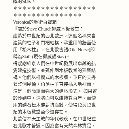
醇的滋味。
＊＊＊＊＊＊＊＊＊＊＊＊＊＊＊＊＊＊
＊＊＊＊＊＊＊＊＊＊＊＊＊＊＊
Veronica的藝術百寶箱：
『關於Stave Church挪威木板教堂：
建造於中世紀的西北歐洲，這個名稱來自
建築的柱子和門楣結構，承重用的牆面使
用「松木柱」，在北歐古語(Old Norse)即
稱為Stafr (現在挪威語Stav)。
得感謝維京人們在中世紀發展出卓越的船
隻建造技術，並延伸到木板教堂的建築結
構。他們以柵欄式的木板牆，垂直的支撐
著整個屋頂，角落柱子直接插入地裡面。
這是一個簡單而強大的建築形式。 如果置
於沙礫中，這牆面可以維持數百年。而使
用的礦石松木能對抗腐蝕，使得12與13世
紀的木板教堂至今還存在。
北歐信奉天主教的年代較晚，在13世紀左
右北歐才普遍。因為富有天然森林資足，