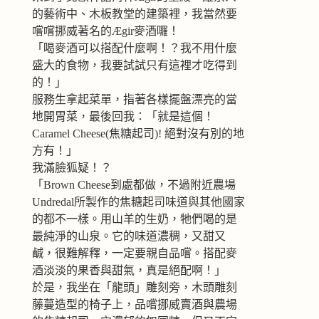
的藝術中、木板教堂的建築裡，我當然要
嚐嚐挪威著名的Ægir麥酒囉！
「喝麥酒可以搭配什麼啊！？我不用什麼
盛大的食物，我要試試只有這裡才吃得到
的！」
服務生拿起菜單，指著各樣擺盤漂亮的當
地開胃菜，最後回我：「就是這個！
Caramel Cheese(焦糖起司)! 絕對沒有別的地
方有！」
我滿臉狐疑！？
「Brown Cheese到處都做，不過附近農場
Undredal所製作的焦糖起司味道與其他國家
的都不一樣。用山羊的生奶，牠們喝的是
最純淨的山泉。它的味道濃稠，又甜又
鹹，很難解釋，一定要親自品嚐。搭配麥
酒淡淡的果香與甜氣，真是絕配啊！」
於是，我坐在「龍頭」雕刻旁，木頭雕刻
藤蔓造型的椅子上，品嚐挪威賣酒與農場