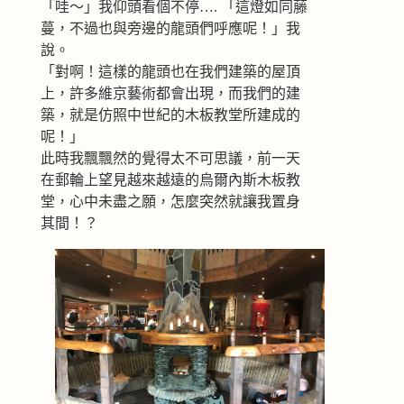
「哇～」我仰頭看個不停…. 「這燈如同藤
蔓，不過也與旁邊的龍頭們呼應呢！」我
說。
「對啊！這樣的龍頭也在我們建築的屋頂
上，許多維京藝術都會出現，而我們的建
築，就是仿照中世紀的木板教堂所建成的
呢！」
此時我飄飄然的覺得太不可思議，前一天
在郵輪上望見越來越遠的烏爾內斯木板教
堂，心中未盡之願，怎麼突然就讓我置身
其間！？