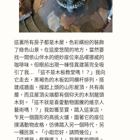
這裏所有房子都是木屋，色彩繽紛的裝飾
了綠色山景。在這麼悠閒的地方，當然要
找一間依山伴水的絕妙座位來品嚐挪威的
咖啡味。但眼前出現一棟怪異建築完全吸
引了我… 「這不是木板教堂嗎！？」我向
它走去，黑褐色的木板如同欄杆排列，搭
建成牆面，撐起上頭的山形屋頂，共有兩
層，而且屋頂尖端都有個仰天的木刻龍頭
木刻。「這不就是喜愛動物圖騰的維京人
藝術嗎！？」我如獲至寶，踏入這家店，
乍見一個圓形的高挑火爐，圍著它的座位
撲滿動物皮格，彷彿踏入另一個時代、另
一種民族。
「小姐您好，請問幾位」。
「這裡是，餐廳嗎？！」我興奮的問道。