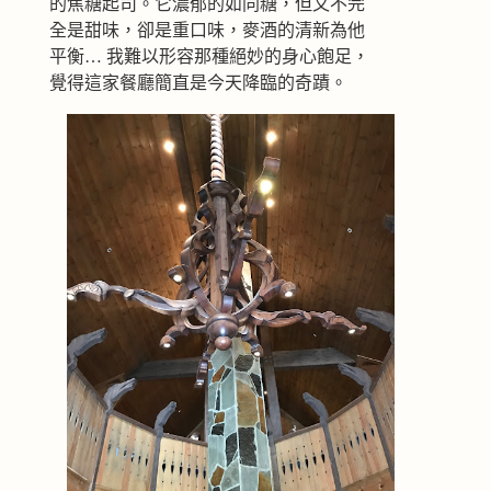
的焦糖起司。它濃郁的如同糖，但又不完
全是甜味，卻是重口味，麥酒的清新為他
平衡… 我難以形容那種絕妙的身心飽足，
覺得這家餐廳簡直是今天降臨的奇蹟。