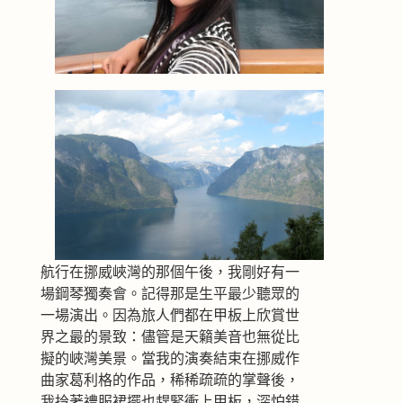
航行在挪威峽灣的那個午後，我剛好有一
場鋼琴獨奏會。記得那是生平最少聽眾的
一場演出。因為旅人們都在甲板上欣賞世
界之最的景致：儘管是天籟美音也無從比
擬的峽灣美景。當我的演奏結束在挪威作
曲家葛利格的作品，稀稀疏疏的掌聲後，
我拎著禮服裙擺也趕緊衝上甲板，深怕錯