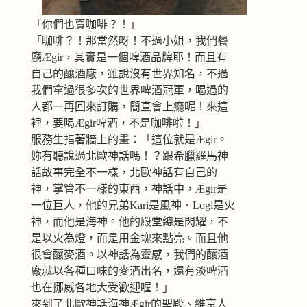
「你們也賣咖啡？！」
「咖啡？！那當然呀！不過小姐，我們餐
廳Ægir，其實是一個啤酒品牌耶！而且有
自己的釀酒廠，雖說沒有世界知名，不過
我們拿過很多次的世界啤酒冠軍，喝過的
人都一再回來訂購，簡直會上癮呢！來這
裡，要喝Ægir啤酒，不是咖啡啦！」
服務生指著牆上的畫：「這位就是Ægir。
妳有聽說過北歐神話嗎！？跟希臘羅馬神
話故事完全不一樣，北歐神話有自己的
神，掌管不一樣的東西，神話中，Ægir是
一位巨人，他的兄弟Kari是風神、Logi是火
神，而他是海神。他的殿堂總是閃耀，不
是以火為燈，而是用金塊來點亮。而且他
很會釀麥酒。以神話為靈感，我們的釀酒
廠就以各種口味的麥酒出名，還有淡啤酒
也在挪威各地大受歡迎喔！」
來到了北歐神話海神Ægir的聖殿、維京人