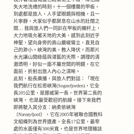
失大地洗禮的時刻。十一個樓層的甲板，
到處都是旅人，人手望眼鏡與相機，且一
片寧靜，大家似乎都屏息在山水的壯闊之
間… 我與旅人們一同趴在甲板的欄杆上，
大力地吸允著天地的大美，感到此刻近乎
神聖，望向身旁的高山嚴峻聳立，直見自
己的渺小。峽灣的美，教人降伏。而那片
水光讓山間綠蔭與湛藍的天際，調理的清
澈透明，好似一面不屬世間的明鏡，在它
面前，折射出旅人內心之清晰。
此刻，船長廣播，與旅人們對話：「現在
我們航行在松恩峽灣(Sognefjorden)，它全
長205公里，是挪威第一長，世界第二長的
峽灣， 也是最受歡迎的航線。接下來我們
即將駛入其分支：納柔依峽灣
（Nærøyfjord），它在2005年被聯合國教科
文組織列為世界遺產，全長17公里，最窄
處的水面僅有300米寬，也是世界地理雜誌