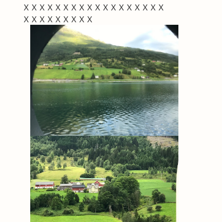
ＸＸＸＸＸＸＸＸＸＸＸＸＸＸＸＸＸＸ
ＸＸＸＸＸＸＸＸＸ