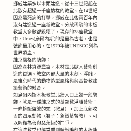
挪威建築多以木頭建造。從十三世紀起在
北歐有超過一千座這樣的教堂。在14世紀
因為黑死病的打擊，挪威在此後兩百年內
沒有建造過一座新教堂。分散稀疏的木板
教堂大多數都毀壞了，現存的28座教堂
中，Urnes(烏爾內斯)的是最為古老，也是
裝飾最用心的，在1979年被UNESCO列為
世界遺產。
維京風格的裝飾：
因為森林資源豐富，木材是北歐人藝術創
造的首選。教堂內部大量的木刻、浮雕，
是維京時代的動物造型風格與與基督教建
築藝術的融合。
如烏爾內斯木板教堂北牆入口上謎一般裝
飾，就是一種維京式的基督教浮雕藝術：
一條蜿蜒盤纏的蛇（撒旦），加上底部咬
舌的四足動物（獅子：象徵基督教）。可
以解釋為善與惡永恆的鬥爭。
在這些教堂也經常看到精緻雕刻的木板龍