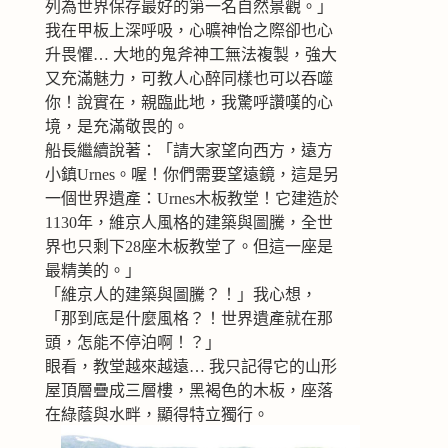
列為世界保存最好的第一名自然景觀。」
我在甲板上深呼吸，心曠神怡之際卻也心
升畏懼… 大地的鬼斧神工無法複製，強大
又充滿魅力，可教人心醉同樣也可以吞噬
你！說實在，親臨此地，我驚呼讚嘆的心
境，是充滿敬畏的。
船長繼續說著：「請大家望向西方，遠方
小鎮Urnes。喔！你們需要望遠鏡，這是另
一個世界遺產：Urnes木板教堂！它建造於
1130年，維京人風格的建築與圖騰，全世
界也只剩下28座木板教堂了。但這一座是
最精美的。」
「維京人的建築與圖騰？！」我心想，
「那到底是什麼風格？！世界遺產就在那
頭，怎能不停泊啊！？」
眼看，教堂越來越遠… 我只記得它的山形
屋頂層疊成三層樓，黑褐色的木板，座落
在綠蔭與水畔，顯得特立獨行。