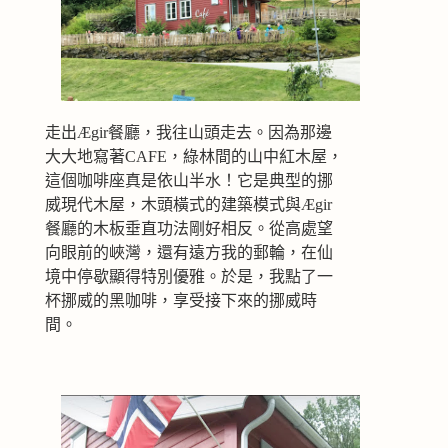
走出Ægir餐廳，我往山頭走去。因為那邊
大大地寫著CAFE，綠林間的山中紅木屋，
這個咖啡座真是依山半水！它是典型的挪
威現代木屋，木頭橫式的建築模式與Ægir
餐廳的木板垂直功法剛好相反。從高處望
向眼前的峽灣，還有遠方我的郵輪，在仙
境中停歇顯得特別優雅。於是，我點了一
杯挪威的黑咖啡，享受接下來的挪威時
間。