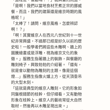
「是啊！我們以當地食材烹煮正宗的挪威
餐，而且，我們的建築還是維京時期的風
格呢！」
「太棒了！請問，維京風格，怎麼辨認
啊！？」
「啊！其實維京人在西元八世紀到十一世
紀非常興盛，不過那已經是好久以前的歷
史啦！一般學者們將這些木雕啊、牆上的
圖騰繪畫或是浮雕，視為維京文化的象
徵。」服務生指著牆上的裝飾，與餐廳的
雕刻椅子，興致勃勃的介紹著。「還有，
就是會以動物為雕刻的主題。像是這個
燈…」服務生指像火爐上方，從天頂垂吊
的大型木刻。
「這就是典型的維京人雕刻。它的形象如
同盤根錯節的枝幹，但仔細看，又有動物
形象在枝幹上。維京人的藝術常從大自然
取材，然後再以木雕呈現出來。」