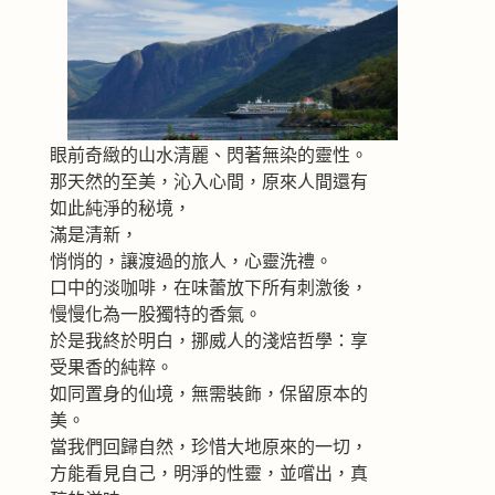
眼前奇緻的山水清麗、閃著無染的靈性。
那天然的至美，沁入心間，原來人間還有
如此純淨的秘境，
滿是清新，
悄悄的，讓渡過的旅人，心靈洗禮。
口中的淡咖啡，在味蕾放下所有刺激後，
慢慢化為一股獨特的香氣。
於是我終於明白，挪威人的淺焙哲學：享
受果香的純粹。
如同置身的仙境，無需裝飾，保留原本的
美。
當我們回歸自然，珍惜大地原來的一切，
方能看見自己，明淨的性靈，並嚐出，真