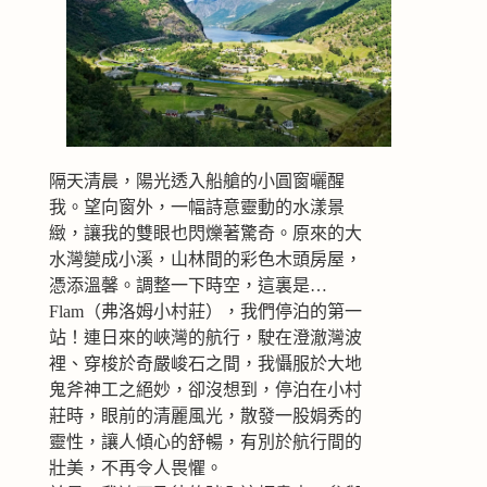
隔天清晨，陽光透入船艙的小圓窗曬醒
我。望向窗外，一幅詩意靈動的水漾景
緻，讓我的雙眼也閃爍著驚奇。原來的大
水灣變成小溪，山林間的彩色木頭房屋，
憑添溫馨。調整一下時空，這裏是…
Flam（弗洛姆小村莊），我們停泊的第一
站！連日來的峽灣的航行，駛在澄澈灣波
裡、穿梭於奇嚴峻石之間，我懾服於大地
鬼斧神工之絕妙，卻沒想到，停泊在小村
莊時，眼前的清麗風光，散發一股娟秀的
靈性，讓人傾心的舒暢，有別於航行間的
壯美，不再令人畏懼。