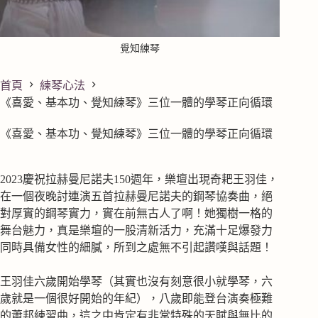
覺知練琴
首頁
練琴心法
《喜愛、基本功、覺知練琴》三位一體的學琴正向循環
《喜愛、基本功、覺知練琴》三位一體的學琴正向循環
2023慶祝拉赫曼尼諾夫150週年，樂壇出現奇耙王羽佳，
在一個夜晚討連演五首拉赫曼尼諾夫的鋼琴協奏曲，絕
對厚實的鋼琴實力，實在前無古人了啊！她獨樹一格的
舞台魅力，真是樂壇的一股清新活力，充滿十足爆發力
同時具備女性的細膩，所到之處無不引起讚嘆與話題！
王羽佳六歲開始學琴（其實也沒有刻意很小就學琴，六
歲就是一個很好開始的年紀），八歲即能登台演奏極難
的蕭邦練習曲，這之中肯定有非常特殊的天賦與無比的