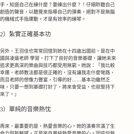
手，知道自己在練什麼？要練出什麼？！仔細聆聽自己
創造的聲音，以聽覺來指導自己的彈奏，絕對不是無腦
的機械式手指運動。才是有效率的練琴。
2）紮實正確基本功
另外，王羽佳也常常回憶到她在十四歲出國前，是在中
國與凌遠老師 學習，打下了良好的音樂基礎，讓她未來
追求更高深的樂曲與技巧都受用無窮。她說：「我比較
幸運，老師教法都是很正確的，沒有讓我走什麼彎路，
而且老師的想像力豐富，引導的好……基本功雖然乏
味，只要一想到基礎打好了，將來會受益，也就堅持下
來了。」
3）單純的音樂熱忱
再來，最重要的是，熱愛音樂的心。她的演奏宗滿了生
命力與新鮮感，正是來自單純熱愛音樂的心。因這份熱