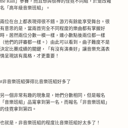
the Rain」參賽，而且想與很棒的佳霓不同組，於是改報
名「高年級音樂班組」。
兩位在台上都表現得很不錯。游刃有餘能享受舞台。很
有意思的是，當兩首完全不同程度的樂曲都有掌握好
時，居然兩位分數一模一樣，連小數點後兩位都一樣
（他們的評審都一樣。）由此可以看到，曲子難度不是
決定比賽成績的關鍵，「有沒有演奏好」讓音樂充滿表
情呈現該有風格，才更重要！
#非音樂班組彈得比音樂班組好多了
另一個非常有趣的現象是，她們分數相同，但是報名
「音樂班組」品甯拿到第一名，而報名「非音樂班組」
的佳霓拿到第四。
也就是，非音樂班組的程度比音樂班組好太多了！