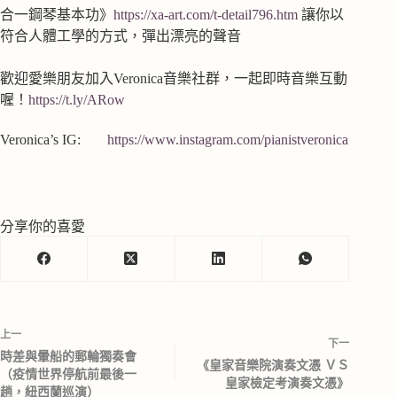
合一鋼琴基本功》
https://xa-art.com/t-detail796.htm
讓你以
符合人體工學的方式，彈出漂亮的聲音
歡迎愛樂朋友加入Veronica音樂社群，一起即時音樂互動
喔！
https://t.ly/ARow
Veronica’s IG:
https://www.instagram.com/pianistveronica
分享你的喜愛
上一
下一
時差與暈船的郵輪獨奏會
《皇家音樂院演奏文憑 ＶＳ
（疫情世界停航前最後一
皇家檢定考演奏文憑》
趟，紐西蘭巡演）