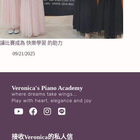
讓比賽成為 快樂學習 的助力
09/21/2025
Veronica's Piano Academy
where dreams take wings...
Play with heart, elegance and joy
接收Veronica的私人信