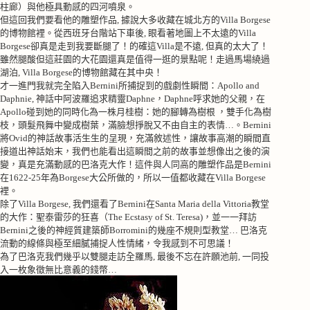
柱廊）與他極具動感的四河噴泉。
但這回我們要看他的雕塑作品, 據說大多收藏在城北方的Villa Borgese
的博物館裡。從西班牙台階站下車後, 眼看著地圖上不太遠的Villa
Borgese卻真是走到我要斷腿了！的確這Villa是不遠, 但真的太大了！
雖然腿酸但這莊園的大花園還真是值得一逛的景點呢！走過馬場繞過
湖泊, Villa Borgese的博物館藏在其中央！
才一進門我就完全陷入Bernini所捕捉到的戲劇性瞬間：Apollo and
Daphnie, 神話中阿波羅追求精靈Daphne，Daphne呼求她的父親，在
Apollo碰到她的同時化為一株月桂樹：她的腳轉為樹根 ，雙手化為樹
枝，頭髮飛舞中變成樹葉，滿臉想掙脫又不由自主的表情…。Bernini
將Ovid的神話故事活生生的呈現，充滿敘述性，讓故事高潮的瞬間直
接道出神話始末，我們也能看出這瞬間之前的故事
並想像出之後的演
變，真是充滿動感的巴洛克大作！這件與人同高的雕塑作品是Bernini
在1622-25年為Borgese大公所做的，所以一值都收藏在Villa Borgese
裡。
除了Villa Borgese, 我們還看了Bernini在Santa Maria della Vittoria教堂
的大作：聖泰雷莎的狂喜（The Ecstasy of St. Teresa)，並一一拜訪
Bernini之後的神經質建築師Borromini的幾座不規則型教堂… 巴洛克
流動的線條與極至細膩捕捉人性情緒，令我感到不可思議！
為了巴洛克我們幾乎以雙腿走訪全羅馬, 最後不忘在許願池前, 一同投
入一枚象徵無比意義的錢幣…