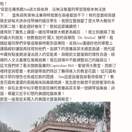
啦！
'但是在羅馬聽
Jim講文藝復興…這
無法衡量的學習我根本無法放
下
…'
當魚與熊掌無法兼得時我實在兩者都放不下！修的是藝術與建
築史卻每天拼命找琴練的瘋狂學生，我想在整個愛丁堡大學大概找不
到第二個！都走過好幾年了，那就這麼繼續吧！
連飛到了羅馬上課還一邊找琴練那大概更為瘋狂
…
！我立刻連絡了我
的義大利朋友，她教我如何‘闖入’她的音樂院（
St. Sisilia
）練琴。我
總趁著同學們早餐或晚餐時衝到音樂院，並與
Jim
溝通好他的導覽上
課路線好讓我再找得到他們。指頭下的普羅高菲夫總是詭譎、現代感
中藏有點後期浪漫派誘人的官能美，與眼前文藝復興的理性合諧、磅
礡的人文主義實在風格迴異！我在趕場中不斷調整自己的腦袋瓜！
這次我們除了看米開朗基羅的
Capitoline Hill
，聖彼得大教堂，西斯汀
禮拜堂與壁畫，老師還帶我們拜訪了難得進入的教皇花園！‘這花園有
翡冷翠的理性也有威尼斯的閒適
…
’
Jim
這麼說著我卻看得昏頭了！教
皇花園有濃濃的南國風味與異國情調，我怎麼也聯想不起那聖潔的長
袍，卻在此景中似乎聽見我狂練的普羅高菲夫第一號鋼琴協奏曲：詼
諧、華麗又近乎幻想的異國短篇故事！
那是一座我從未闖入的異國文藝復興殿堂！