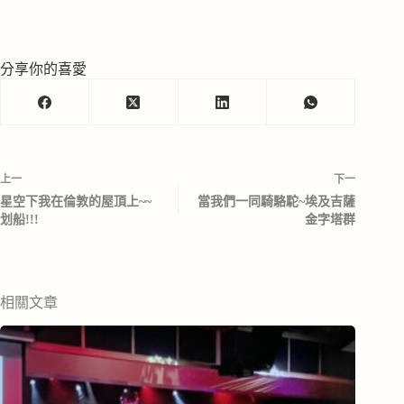
分享你的喜愛
上一
下一
星空下我在倫敦的屋頂上~~
當我們一同騎駱駝~埃及吉薩
划船!!!
金字塔群
相關文章