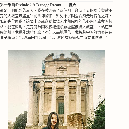
第一部曲/Prelude：
A Teenage Dream
夏天
那是一個酷熱的夏天，我在歐洲遊了兩個月，拜訪了五個國度與數不
完的大教堂城堡皇宮花園博物館
…
雖免不了囫圇吞棗走馬看花之嫌，
但卻完全開啟了這個十多歲女孩相信未來無限可能的心願。旅程的終
站，我在羅馬，走完梵蒂岡競技場遺蹟廢墟聖彼得大教堂
…
，站在許
願池前，我還能說些什麼？不知天高地厚的，我將胸中的熱情盡往這
池子裡拋：‘我必再回到這裡，我要看所有藝術逛完所有博物館
…
’