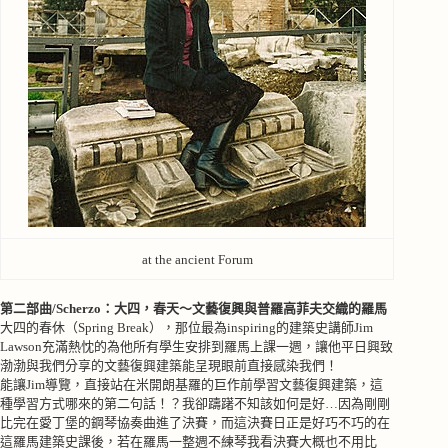
at the ancient Forum
第二部曲/Scherzo：大四，春天～文藝復興與普羅高菲夫交織的羅馬
大四的春休（
Spring Break
），那位最為
inspiring
的建築史講師
Jim
Lawson
充滿熱忱的為他所有學生安排到羅馬上課一週，讓他平日興致
渤渤與我們分享的文藝復興建築能呈現眼前直接感染我們！
能讓
Jim
導覽，直接站在米開朗基羅的巨作前學習文藝復興建築，這
種學習方式哪來的第二句話！？我卻躊躇不知該如何是好
…
因為剛剛
比完在愛丁堡的鋼琴協奏曲進了決賽，而這決賽日正是好巧不巧的在
這羅馬建築史課後，若在羅馬一整週不練琴我看決賽大概也不用比