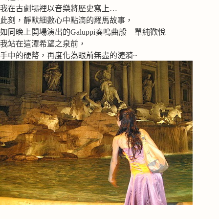
我在古劇場裡以音樂將歷史寫上…
此刻，靜默細數心中點滴的羅馬故事，
如同晚上開場演出的Galuppi奏鳴曲般 單純歡悅
我站在這潭希望之泉前，
手中的硬幣，再度化為眼前無盡的漣漪~