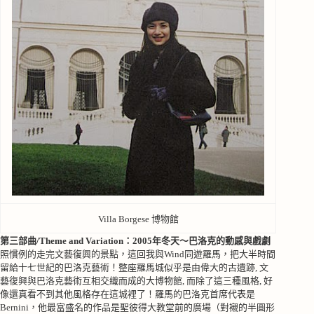
Villa Borgese 博物館
第三部曲
/Theme and Variation
：
2005
年冬天～巴洛克的動感與戲劇
照慣例的走完文藝復興的景點，這回我與
Wind
同遊羅馬，把大半時間
留給十七世紀的巴洛克藝術！整座羅馬城似乎是由偉大的古遺跡, 文
藝復興與巴洛克藝術互相交織而成的大博物館, 而除了這三種風格, 好
像還真看不到其他風格存在這城裡了！羅馬的巴洛克首席代表是
Bernini
，他最富盛名的作品是聖彼得大教堂前的廣場（對襯的半圓形