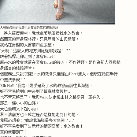
入餐廳必經的長廊也是簡單的當代建築設計
一進入這度假村，我就拿著地圖猛找水的教會。
然而真的置身森林裡，只見層疊的山與綠蔭，
我站在房間的大窗前四處張望，
‘天啊！這麼大的地方到底從哪找起！？’
跟著指標走卻走到了宴會
Hotel
！
原來水的教會就蓋在宴會
Hotel
的後方，不作禮拜，是作為新人互換終
身諾言的結婚禮堂。
但服務生只說‘抱歉，水的教會只能經由
Hotel
進入，但現在婚禮舉行
中無法參觀！’
’Oh No!!!’
我這回幾乎是為了水的教會而前往北海道，
好不容易繞到山中來到了這森林度假村
…
也不管天將黑了，我與
Wind
決定繞山林之路從另一頭進入：
那是一條小小的山路，
天色漸暗又下起小雨，
看不清前方也不確定是否這樣能走到目的地，
我還心想著：
’
聽說北海道最多大黑熊了
…
’
好不容易看到了告示牌的箭頭寫著：水的教會！
真的就要到了！