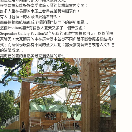
來到這裡就能好好享受建築大師的結構與室內空間：
許多人坐在長廊的木頭上看書或帶著電腦寫作，
有人盯著頂上的木頭條紋牆看許久，
而每個組織結構都成了攝影師們快門下的嶄新風景
…
這個Pavilion讓所有倫敦人夏天又多了一個新去處：
Serpentine Gallery Pavilion
完全免費的開放空間裡頭白天可以悠閒喝
茶聊天，大家隨意的走在這空間中並從不同角落不斷發掘各樣結構方
式﹔而每個傍晚都有不同的藝文活動：露天戲劇音樂會或者人文社會
的演講辯論
…
讓海德公園的自然美景充滿活躍的知性！