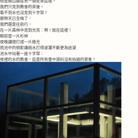
但是繞山路從另一頭走來這裡，
我們只見到教會的背後，
看不到水也沒見到十字架！
那時天已全暗了，
我們還是往前行，
在一片森林中見到光亮：啊！就在這裡！
眼前是一片杉林
夜晚讓燈打成一片綠光
而池中的倒影讓雨水打得波瀾不斷更為迷濛
池水中站著一座十字架：
夜裡的水的教會，這是所有書中資料沒有拍過的景象！