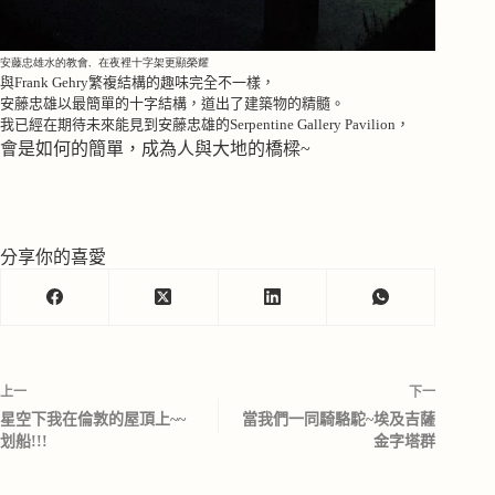
安藤忠雄水的教會, 在夜裡十字架更顯榮耀
與
Frank Gehry
繁複結構的趣味完全不一樣，
安藤忠雄以最簡單的十字結構，道出了建築物的精髓。
我已經在期待未來能見到安藤忠雄的
Serpentine Gallery Pavilion
，
會是如何的簡單，成為人與大地的橋樑
~
分享你的喜愛
上一
下一
星空下我在倫敦的屋頂上~~
當我們一同騎駱駝~埃及吉薩
划船!!!
金字塔群