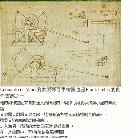
Leonardo da Vinci的木製彈弓手繪圖也是Frank Gehry的創
作靈感之一
他的創作靈感來自於達文西所繪的木製彈弓與夏季海灘小屋的條紋
牆，
又似露天劇場又似長廊，這個充滿各樣元素隨機組合的設計，
遠看又猶如蝴蝶展開翅膀
…
走入海德，遠遠的就看見這對
’
蝴蝶翅膀
’
，
在一片綠蔭中，奇特的結構絕對明顯，
但是運用木頭媒材卻又不讓人感覺突兀,