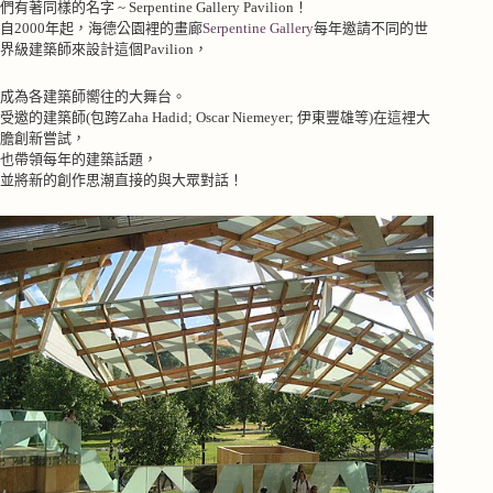
們有著同樣的名字
~ Serpentine Gallery Pavilion
！
自
2000
年起，海德公園裡的畫廊
Serpentine Gallery
每年邀請不同的世
界級建築師來設計這個
Pavilion
，
成為各建築師嚮往的大舞台。
受邀的建築師
(
包跨
Zaha Hadid; Oscar Niemeyer;
伊東豐雄等
)
在這裡大
膽創新嘗試，
也帶領每年的建築話題，
並將新的創作思潮直接的與大眾對話！