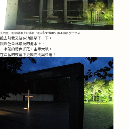
lections,
光的盒子的結構加上玻璃窗上的ref
數不清多少十字架
離去前我又站在池邊望了一下，
讓綠色森林環繞的池水上，
十字架的黃色光茫，主宰大地，
在深藍的夜幕中更顯光明與榮耀！