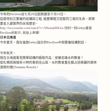
今年的
Pavilion
自七月
20
日起將展至十月
19
日，
這麼特別又繁複的結構與工程, 經歷輝煌又短暫的三個月生命，即將
要走入建築界的永恆歷史
~
http://tw.youtube.com/watch?v=ANuimkRfGiw
找到一段Gehry建蓋
Pavilion的影片, 就放上來囉!
日本北海道
今年夏天，我在倫敦
Gehry
設計的
Pavilion
中與繁複結構對話，
今年秋天，
我在北海道看見簡單結構的極致作品：安藤忠雄水的教會！
從札幌撘兩個多小時的車前往山區，水的教會蓋在都占冠美麗的森林
渡假村裡(Tomamu Resort)
。