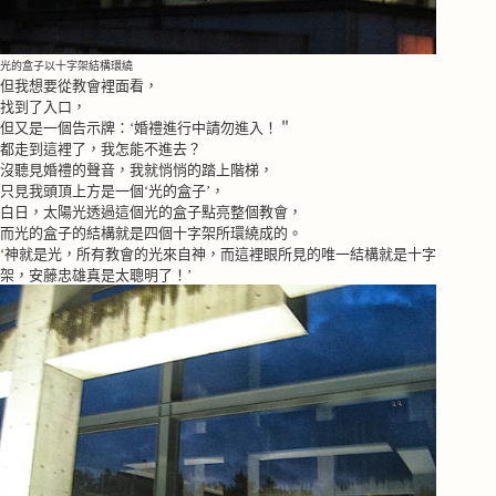
光的盒子以十字架結構環繞
但我想要從教會裡面看，
找到了入口，
但又是一個告示牌：‘婚禮進行中請勿進入！＂
都走到這裡了，我怎能不進去？
沒聽見婚禮的聲音，我就悄悄的踏上階梯，
只見我頭頂上方是一個‘光的盒子’，
白日，太陽光透過這個光的盒子點亮整個教會，
而光的盒子的結構就是四個十字架所環繞成的。
‘神就是光，所有教會的光來自神，而這裡眼所見的唯一結構就是十字
架，安藤忠雄真是太聰明了！’