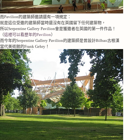
而
Pavilion
的建築師邀請還有一項規定：
就是這位受邀的建築師當時還沒有在英國留下任何建築物，
所以
Serpentine Gallery Pavilion
會是獲邀者在英國的第一件作品！
（
這裡可以看歷年的
Pavilion
）
而今年的
Serpentine Gallery Pavilion
的建築師是曾設計
Bilbao
古根漢
當代美術館的
Frank Gehry
！