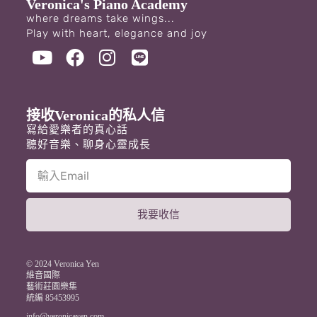
Veronica's Piano Academy
where dreams take wings...
Play with heart, elegance and joy
接收Veronica的私人信
寫給愛樂者的真心話
聽好音樂、聊身心靈成長
我要收信
A
l
t
© 2024 Veronica Yen
e
維音國際
藝術莊園樂集
r
統編 85453995
n
a
info@veronicayen.com