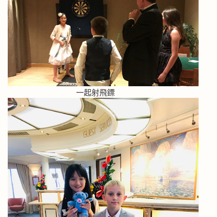
一起射飛鏢