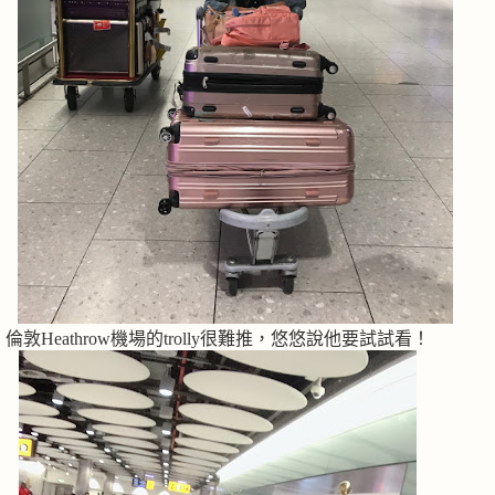
倫敦Heathrow機場的trolly很難推，悠悠說他要試試看！