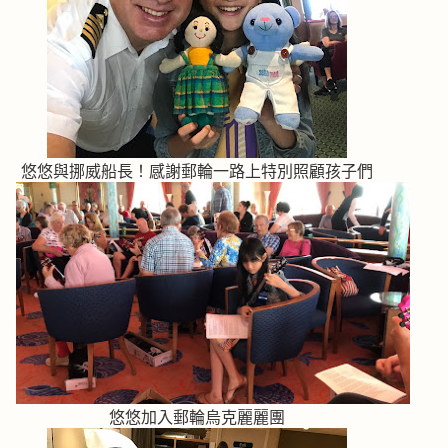
悠悠與挪威船長！感謝郵輪一路上特別照顧孩子們
悠悠加入郵輪烏克麗麗團