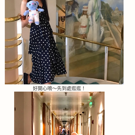
好開心唷～先到處逛逛！