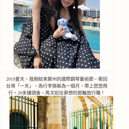
2019夏天，我剛結束鄭州的國際鋼琴藝術節，衝回
台灣「一天」，為行李換裝為一個月，帶上悠悠飛
行。20多鐘頭後，再次前往夢想的郵輪旅行囉！