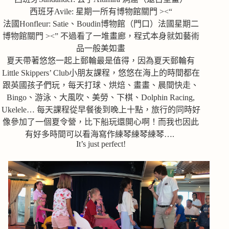
西班牙Avile: 星期一所有博物館關門 ><“
法國Honfleur: Satie、Boudin博物館（門口）法國星期二
博物館關門 ><” 不過看了一堆畫廊，程式本身就如藝術
品一般美如畫
夏天帶著悠悠一起上郵輪最是值得，因為夏天郵輪有
Little Skippers’ Club小朋友課程，悠悠在海上的時間都在
跟英國孩子們玩，每天打球、烘焙、畫畫、晨間快走、
Bingo、游泳、大風吹、美勞、下棋、Dolphin Racing,
Ukelele… 每天課程從早餐後到晚上十點，旅行的同時好
像參加了一個夏令營，比下船玩還開心啊！而我也因此
有好多時間可以看海寫作練琴練琴練琴….
It’s just perfect!