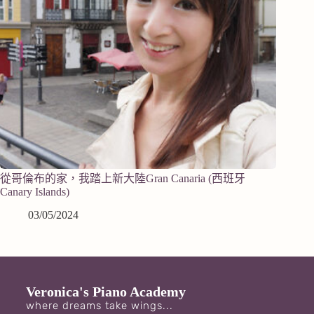
從哥倫布的家，我踏上新大陸Gran Canaria (西班牙
Canary Islands)
03/05/2024
Veronica's Piano Academy
where dreams take wings...