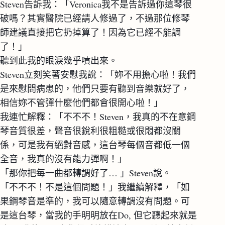
Steven告訴我：「Veronica我不是告訴過你這琴很
破嗎？其實醫院已經請人修過了，不過那位修琴
師建議直接把它扔掉算了！因為它已經不能調
了！」
聽到此我的眼淚幾乎噴出來。
Steven立刻笑著安慰我說：「妳不用擔心啦！我們
是來慰問病患的，他們只要有聽到音樂就好了，
相信妳不管彈什麼他們都會很開心啦！」
我連忙解釋：「不不不！Steven，我真的不在意鋼
琴音質很差，聲音很銳利很粗糙或很悶都沒關
係，可是我有絕對音感，這台琴每個音都低一個
全音，我真的沒有能力彈啊！」
「那你把每一曲都轉調好了… 」Steven說。
「不不不！不是這個問題！」我繼續解釋，「如
果鋼琴音是準的，我可以隨意轉調沒有問題。可
是這台琴，當我的手明明放在Do, 但它聽起來就是