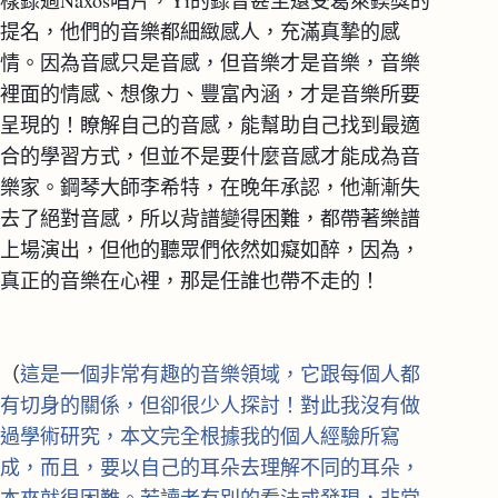
樣錄過Naxos唱片，Yi的錄音甚至還受葛萊鎂獎的
提名，他們的音樂都細緻感人，充滿真摯的感
情。因為音感只是音感，但音樂才是音樂，音樂
裡面的情感、想像力、豐富內涵，才是音樂所要
呈現的！瞭解自己的音感，能幫助自己找到最適
合的學習方式，但並不是要什麼音感才能成為音
樂家。鋼琴大師李希特，在晚年承認，他漸漸失
去了絕對音感，所以背譜變得困難，都帶著樂譜
上場演出，但他的聽眾們依然如癡如醉，因為，
真正的音樂在心裡，那是任誰也帶不走的！
（
這是一個非常有趣的音樂領域，它跟每個人都
有切身的關係，但卻很少人探討！對此我沒有做
過學術研究，本文完全根據我的個人經驗所寫
成，而且，要以自己的耳朵去理解不同的耳朵，