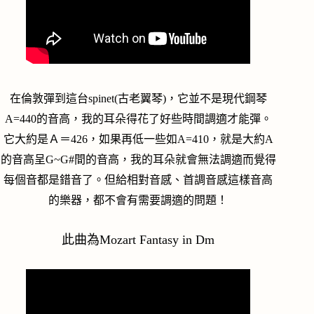
在倫敦彈到這台spinet(古老翼琴)，它並不是現代鋼琴
A=440的音高，我的耳朵得花了好些時間調適才能彈。
它大約是Ａ＝426，如果再低一些如A=410，就是大約A
的音高呈G~G#間的音高，我的耳朵就會無法調適而覺得
每個音都是錯音了。但給相對音感、首調音感這樣音高
的樂器，都不會有需要調適的問題！
此曲為Mozart Fantasy in Dm