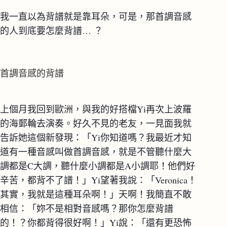
我一直以為背譜就是靠耳朵，可是，那首調音感
的人到底要怎麼背譜… ？
首調音感的背譜
上個月我回到歐洲，與我的好搭檔Yi再次上波羅
的海郵輪去演奏。好久不見的老友，一見面我就
告訴她這個新發現：「Yi你知道嗎？我最近才知
道有一種音感叫做首調音感，就是不管聽什麼大
調都是C大調，聽什麼小調都是A小調耶！他們好
辛苦，都背不了譜！」Yi望著我說：「Veronica！
其實，我就是這種耳朵啊！」天啊！我簡直不敢
相信：「妳不是相對音感嗎？那你怎麼背譜
的！？你都背得很好啊！」Yi說：「還有更恐怖