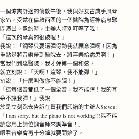
一個涼爽舒適的倫敦午後，我與好友古典手風琴
家Yi，受邀在倫敦西區的一個醫院為經神病患慰
問演出。邀約時，主辦人特別叮嚀了我：
「這次的琴真的很破喔！」
我說：「鋼琴只要還彈得動我就願意彈啊！因為
重點是將音樂帶到醫院去，將喜樂給病患啊！」
當我們到達醫院，我才彈第一個和弦，
就立刻說：「天啊！這琴，我不能彈！」
Yi說：「什麼叫做你不能彈！」
「這每個音都低了一個全音，我不能彈！我的耳
朵不讓我彈！」我說！
於是立刻跑去告訴在幫我們印譜的主辦人Steven: 
「I am sorry, but the piano is not working!!!能不能
請您馬上請位調音師來調準音！」
眼看音樂會再十分鐘就要開始了，