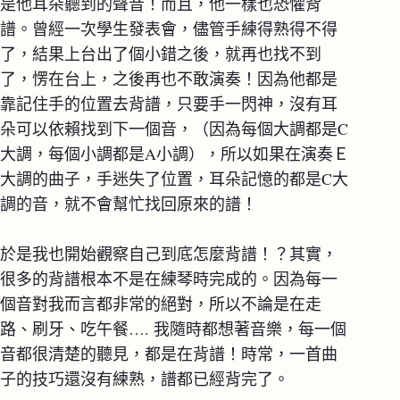
是他耳朵聽到的聲音！而且，他一樣也恐懼背
譜。曾經一次學生發表會，儘管手練得熟得不得
了，結果上台出了個小錯之後，就再也找不到
了，愣在台上，之後再也不敢演奏！因為他都是
靠記住手的位置去背譜，只要手一閃神，沒有耳
朵可以依賴找到下一個音，（因為每個大調都是C
大調，每個小調都是A小調），所以如果在演奏Ｅ
大調的曲子，手迷失了位置，耳朵記憶的都是C大
調的音，就不會幫忙找回原來的譜！
於是我也開始觀察自己到底怎麼背譜！？其實，
很多的背譜根本不是在練琴時完成的。因為每一
個音對我而言都非常的絕對，所以不論是在走
路、刷牙、吃午餐…. 我隨時都想著音樂，每一個
音都很清楚的聽見，都是在背譜！時常，一首曲
子的技巧還沒有練熟，譜都已經背完了。