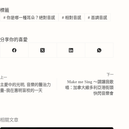
標籤
#
你是哪一種耳朵？絕對音感
#
相對音感
#
首調音感
分享你的喜愛
下一
上一
Make me Sing ～請讓我歌
主愛中的光明, 音樂的醫治力
唱：加拿大維多利亞港街頭
量~我在惠明盲校的一天
快閃音樂會
相關文章