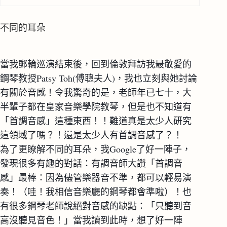
不同的耳朵
當我郵輪巡演結束後，回到倫敦拜訪我最敬愛的
鋼琴教授Patsy Toh(傅聰夫人)，我也立刻與她討論
有關於音感！令我驚奇的是，老師年已七十，大
半輩子都在皇家音樂學院教琴，但是也不知道有
「首調音感」這種東西！！難道真是太少人研究
這領域了嗎？！還是太少人有首調音感了？！
為了更瞭解不同的耳朵，我Google了好一陣子，
發現很多有趣的對話：有調音師大讚「首調音
感」最棒：因為儘管樂器音不準，都可以輕易演
奏！（哇！我相信音樂廳的鋼琴都會準啦）！也
有很多鋼琴老師說絕對音感的缺點：「只聽到音
高沒聽見音色！」當我讀到此時，想了好一陣