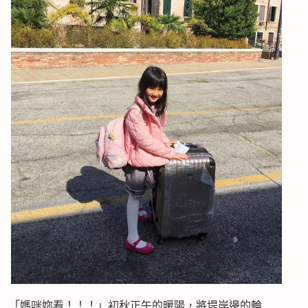
「媽咪妳看！！！」初秋正午的暖陽，將堤岸邊的輪