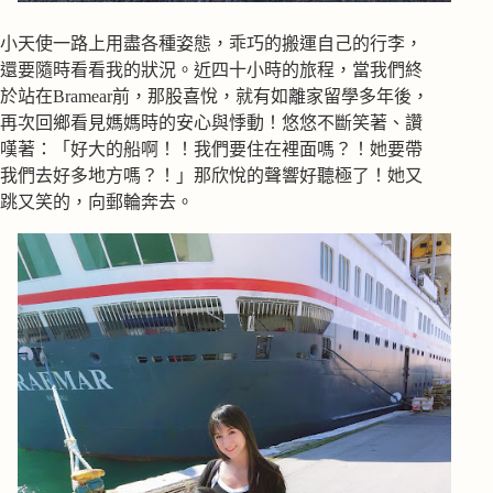
小天使一路上用盡各種姿態，乖巧的搬運自己的行李，
還要隨時看看我的狀況。近四十小時的旅程，當我們終
於站在Bramear前，那股喜悅，就有如離家留學多年後，
再次回鄉看見媽媽時的安心與悸動！悠悠不斷笑著、讚
嘆著：「好大的船啊！！我們要住在裡面嗎？！她要帶
我們去好多地方嗎？！」那欣悅的聲響好聽極了！她又
跳又笑的，向郵輪奔去。