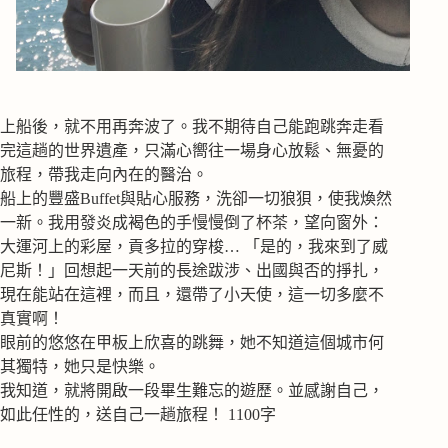
上船後，就不用再奔波了。我不期待自己能跑跳奔走看
完這趟的世界遺產，只滿心嚮往一場身心放鬆、無憂的
旅程，帶我走向內在的醫治。
船上的豐盛Buffet與貼心服務，洗卻一切狼狽，使我煥然
一新。我用發炎成褐色的手慢慢倒了杯茶，望向窗外：
大運河上的彩屋，貢多拉的穿梭… 「是的，我來到了威
尼斯！」回想起一天前的長途跋涉、出國與否的掙扎，
現在能站在這裡，而且，還帶了小天使，這一切多麼不
真實啊！
眼前的悠悠在甲板上欣喜的跳舞，她不知道這個城市何
其獨特，她只是快樂。
我知道，就將開啟一段畢生難忘的遊歷。並感謝自己，
如此任性的，送自己一趟旅程！ 1100字