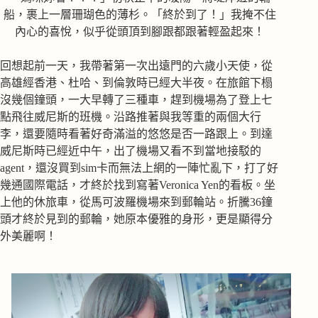
船，裹上一層珊瑚色的薄杉。「終於到了！」我掩不住
內心的喜悅，似乎從頭頂到腳跟都跟著輕盈起來！
回想起前一天，我帶著第一次出遠門的六歲小天使，從
高雄經香港、杜哈、到倫敦時已經大半夜。在旅館下榻
沒幾個鐘頭，一大早轉了三種車，趕到機場為了登上七
點飛往威尼斯的班機。沿路推著與我等重的兩個大行
李，還要隨時看著好奇滿溢的悠悠是否一路跟上。到達
威尼斯時已經近中午，出了機場又看不到當地接駁的
agent，還沒買到sim卡而無法上網的一陣忙亂下，打了好
幾通國際電話，才終於找到寫著Veronica Yen的看板。坐
上他的休旅車，從馬可波羅機場來到郵輪站。折騰36鐘
頭才終於見到的郵輪，她原本優雅的身形，更是顯得分
外美麗啊！