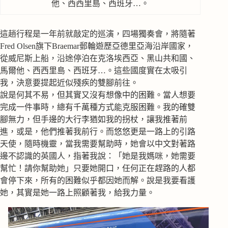
他、西西里島、西班牙…。
這趟行程是一年前就敲定的巡演，四場獨奏會，將隨著
Fred Olsen旗下Braemar郵輪遊歷亞德里亞海沿岸國家，
從威尼斯上船，沿途停泊在克洛埃西亞、黑山共和國、
馬爾他、西西里島、西班牙…。這些國度實在太吸引
我，決意要提起近似殘疾的雙腳前往。
說是何其不易，但其實又沒有想像中的困難。當人想要
完成一件事時，總有千萬種方式能克服困難。我的確雙
腳無力，但手邊的大行李猶如我的拐杖，讓我推著前
進，或是，他們推著我前行。而悠悠更是一路上的引路
天使，隨時機靈，當我需要幫助時，她會以中文對著路
邊不認識的英國人，指著我說：「她是我媽咪，她需要
幫忙！請你幫助她」只要她開口，任何正在趕路的人都
會停下來，所有的困難似乎都因她而解。說是我要看護
她，其實是她一路上照顧著我，給我力量。