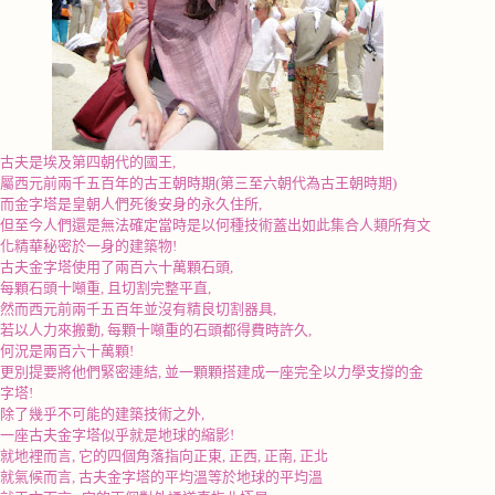
古夫是埃及第四朝代的國王
,
屬西元前兩千五百年的古王朝時期
(
第三至六朝代為古王朝時期
)
而金字塔是皇朝人們死後安身的永久住所
,
但至今人們還是無法確定當時是以何種技術蓋出如此集合人類所有文
化精華秘密於一身的建築物
!
古夫金字塔使用了兩百六十萬顆石頭
,
每顆石頭十噸重
,
且切割完整平直
,
然而西元前兩千五百年並沒有精良切割器具
,
若以人力來搬動
,
每顆十噸重的石頭都得費時許久
,
何況是兩百六十萬顆
!
更別提要將他們緊密連結
,
並一顆顆搭建成一座完全以力學支撐的金
字塔
!
除了幾乎不可能的建築技術之外
,
一座古夫金字塔似乎就是地球的縮影
!
就地裡而言
,
它的四個角落指向正東
,
正西
,
正南
,
正北
就氣候而言
,
古夫金字塔的平均溫等於地球的平均溫