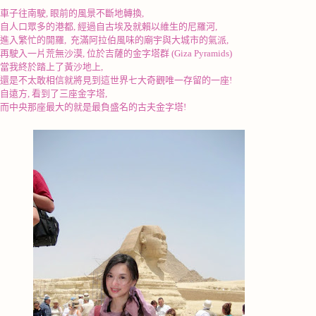
車子往南駛
,
眼前的風景不斷地轉換
,
自人口眾多的港都
,
經過自古埃及就賴以維生的尼羅河
,
進入繁忙的開羅
,
充滿阿拉伯風味的廟宇與大城市的氣派
,
再駛入一片荒無沙漠
,
位於吉薩的金字塔群
(Giza Pyramids)
當我終於踏上了黃沙地上
,
還是不太敢相信就將見到這世界七大奇觀唯一存留的一座
!
自遠方
,
看到了三座金字塔
,
而中央那座最大的就是最負盛名的古夫金字塔
!