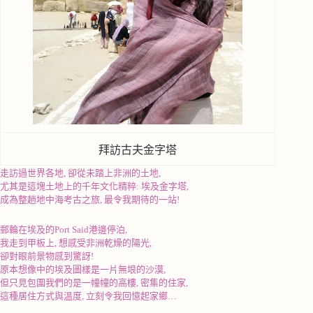
拜訪古夫金字塔
走訪過世界各地
,
卻從未踏上非洲的土地
,
尤其是這塊土地上的千年文化精粹
:
埃及金字塔
,
成為整趟地中海考古之旅
,
最令我期待的一站
!
郵輪在埃及的
Port Said
港邊停泊
,
我走到甲板上
,
想感受非洲乾燥的陽光
,
卻對眼前景物感到驚訝
!
原本想像中的埃及圖樣是一片無垠的沙漠
,
但只見包圍我們的是一幢幢的高樓
,
密集的住家
,
這種居住方式與溫度
,
立刻令我回憶起家鄉
…