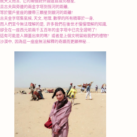
就天文而言
,
它的兩個對外通道直指北極星
,
且古夫與旁邊的兩金字塔到恆河的距離
,
等於獵戶星座的腰帶三顆星到銀河的距離
!
古夫金字塔集氣候
,
天文
,
地理
,
數學的所有精華於一身
,
而人們至今無法理解的是
,
許多我們在後世才慢慢理解的知識
,
卻全在一座西元前兩千五百年的金字塔中已完全證明了
!
這有可能是人類蓋出來的嗎
?
或者是上個文明留給我們的禮物
?
沙漠中
,
因為這一座座無法解釋的奇蹟而更顯神秘
…