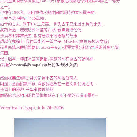
古夫金自塔原來高度是146工尺 (原意是跟據地球到太陽距離之一億分
之一),
但卻在1800年, 因阿拉伯人興建開羅城時須要大量石頭,
自金字塔頂搬走了15萬噸 ,
如今的古夫, 剩下137工尺高, 也失去了原來最完美的比例…
我踏上這一塊塊切割平整的石頭
,
親自觸摸他們
,
沙漠看似非常荒無
,
卻有著最不可思議的故事
!
想起在郵輪上
,
我們演出的一首曲子
: Miserlou(
意思是埃及女孩
)
這首民謠以傳統樂器Bouzuki主奏,小提琴背景烘托出黑暗的神秘小調
氛圍
,
似乎唱著一種抹不去的惆悵
,
深刻的印在遠古的記憶裡
~
(請聽
Veronica與Panopoly演出民謠:埃及女孩
)
然而我無法靜思
,
身旁是揮不去的阿拉伯商人
,
因搶生意而招數不段
,
直教我迷失在一種文化代溝之間
…
沙漠上的秘密
,
千年來依舊神秘
,
而駱駝也以相同的微笑繼續踏在千年不變的沙漠風景裡~
Veronica in Egypt, July 7th 2006