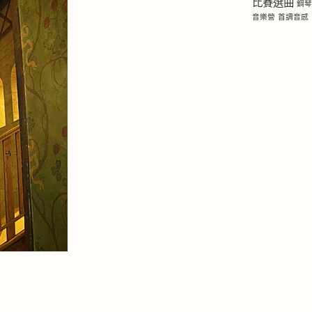
比賽選曲
鋼
音樂營
首調音感