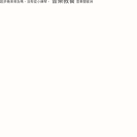
音樂教養
琴起步晚來得及嗎，沒有從小練琴，
音樂營歐洲