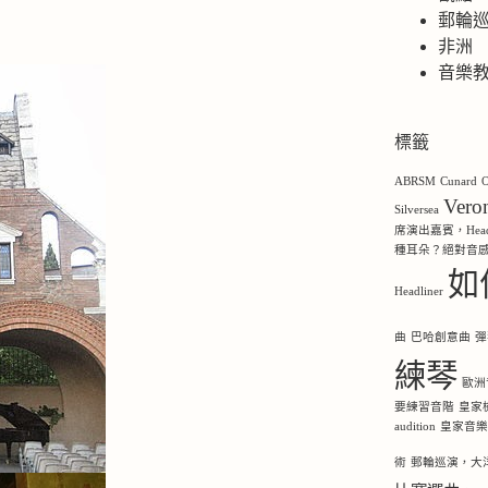
郵輪
非洲
音樂
標籤
ABRSM
Cunard
O
Ver
Silversea
席演出嘉賓，Headl
種耳朵？絕對音
如
Headliner
曲
巴哈創意曲
彈
練琴
歐洲
要練習音階
皇家
audition
皇家音
術
郵輪巡演，大洋洲，