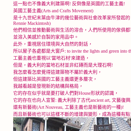
這一點也不像義大利建築啊! 反倒像是英國的工藝主義!
英國工藝主義(Arts and Crafts Movement)
是十九世紀末葉由牛津的幾位藝術與社會改革家所發起的 (William Morr
Rennie Mackintosh)
他們相信並推動藝術與生活的溶合，人們所使用的傢俱都
並溶入美感於自製的家用品中。
此外，重視居住環境與大自然的對話，
所以屋子各處都是大窗戶: to invite the lights and green into th
工藝主義也重視以'當地石材'來建造，
但是，義大利的當地石材並非紅磚而是大理石啊!
我怎麼看怎麼覺得這建築物不屬於義大利，
但這建築比英國的工藝主義還更多層次，
我越看越是發現新的結構與格局，
它的存在似乎就是要打破人們對House形狀的認識，
它的存在也向人宣誓: 義大利除了古代ancient art, 文藝
還有新藝術(Art Nouveau, 工藝主義也是新藝術的一種)!
而且新藝術也可以這樣不斷的增建與變形，成為這種有點兒詭異又