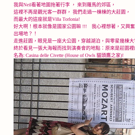
我與Neil看著地圖拖著行李 ， 來到羅馬的郊區，
這裡不再是觀光客一群群， 我們走過一棟棟的大莊園，
而最大的這座就是Villa Torlonia!
好大啊！根本就像是國家公園嘛 !!! 我心裡想著，又
出場地？！
走進莊園，眼見是一座大公園，穿越湖泊，與零星幾棟大
終於看見一張大海報而找到演奏會的地點：原來是莊園裡的一個
名為: Casina delle Civette (House of Owls 貓頭鷹之家)!