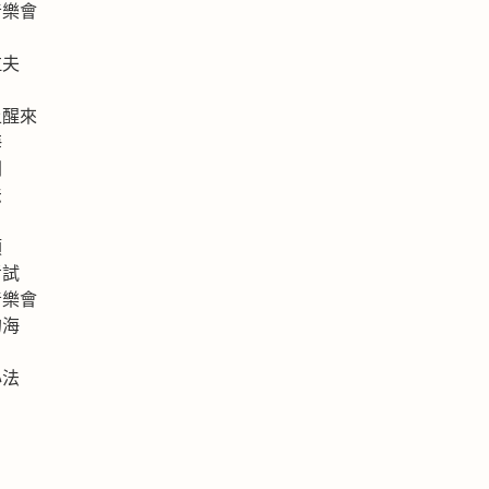
音樂會
拉夫
上醒來
海
洲
法
類
考試
音樂會
的海
心法