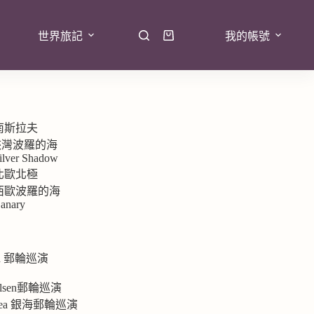
世界旅記
我的帳號
 南斯拉夫
7峽灣波羅的海
ilver Shadow
 北歐北極
9 西歐波羅的海
anary
rd 郵輪巡演
e
 Olsen郵輪巡演
ersea 銀海郵輪巡演