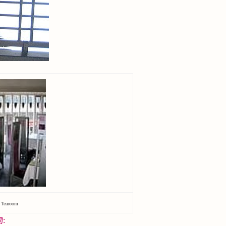
earoom
: